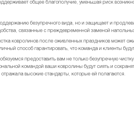
поддерживает общее благополучие, уменьшая риск возникн
 поддержанию безупречного вида, но и защищает и продле
добства, связанные с преждевременной заменой напольны
Чистка ковролинов после оживленных праздников может ож
личный способ гарантировать, что команда и клиенты будут
ы обязуемся предоставить вам не только безупречную чистк
ональной командой ваши ковролины будут сиять и сохранят
а отражала высокие стандарты, которые ей полагаются.