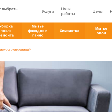
т выбрать
Наши
Услуги
Цены
работы
Уборка
Мытье
Мытье
после
фасадов и
Химчистка
окон
ремонта
панно
чистки ковролина?