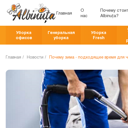
О
Почему стои
Главная
нас
Albinuța?
Уборка
Генеральная
Уборка
офисов
уборка
Fresh
Главная
Новости
Почему зима - подходящее время для 