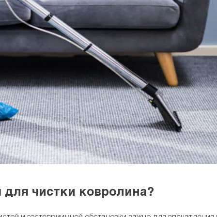
я для чистки ковролина?
той и гостеприимной обстановки важно для впечатления 