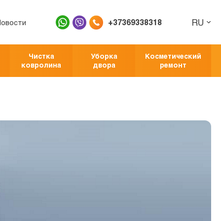
RU
+37369338318
Новости
Чистка
Уборка
Косметический
ковролина
двора
ремонт