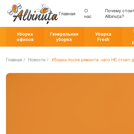
О
Почему стои
Главная
нас
Albinuța?
Уборка
Генеральная
Уборка
офисов
уборка
Fresh
Главная
Новости
Уборка после ремонта: чего НЕ стоит 