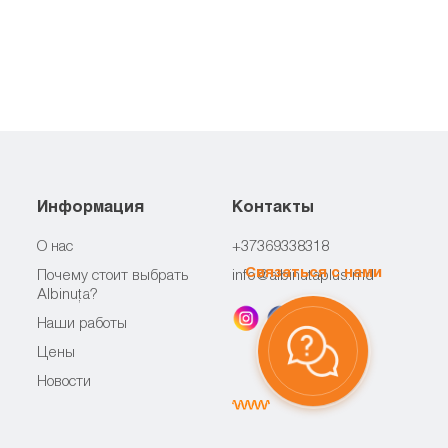
Информация
Контакты
О нас
+37369338318
Связаться с нами
Почему стоит выбрать
info@albinutaplus.md
Albinuța?
Наши работы
Цены
Новости