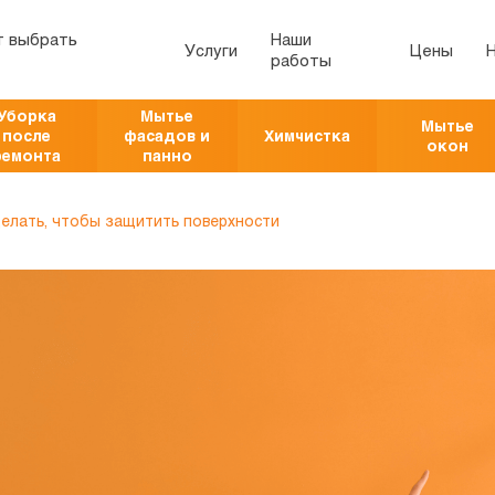
т выбрать
Наши
Услуги
Цены
работы
Уборка
Мытье
Мытье
после
фасадов и
Химчистка
окон
ремонта
панно
делать, чтобы защитить поверхности