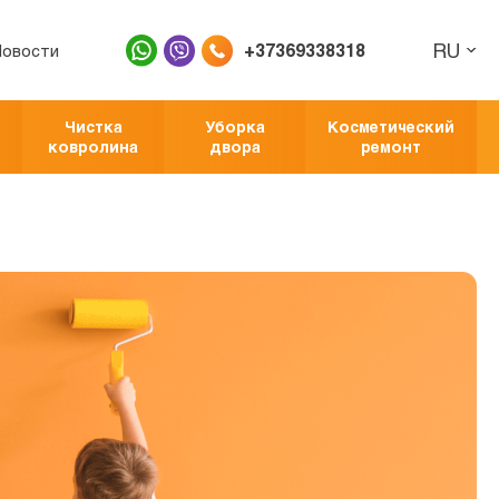
RU
+37369338318
Новости
Чистка
Уборка
Косметический
ковролина
двора
ремонт