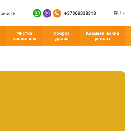
RU
+37369338318
Новости
Чистка
Уборка
Косметический
ковролина
двора
ремонт