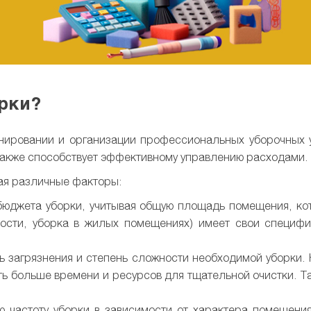
рки?
нировании и организации профессиональных уборочных 
 также способствует эффективному управлению расходами.
вая различные факторы:
 бюджета уборки, учитывая общую площадь помещения, ко
ости, уборка в жилых помещениях) имеет свои специфи
ень загрязнения и степень сложности необходимой уборки
ать больше времени и ресурсов для тщательной очистки. Т
ую частоту уборки в зависимости от характера помещени