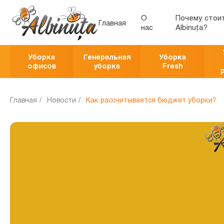
О
Почему стои
Главная
нас
Albinuța?
Уборка
Генеральная
Уборка
офисов
уборка
Fresh
Главная
Новости
Как рассчитывается бюджет уборки?