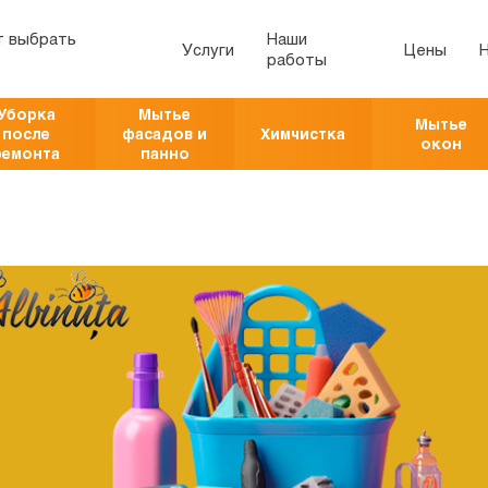
т выбрать
Наши
Услуги
Цены
работы
Уборка
Мытье
Мытье
после
фасадов и
Химчистка
окон
ремонта
панно