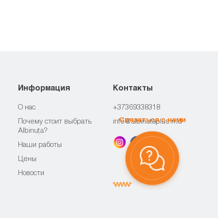
Информация
Контакты
О нас
+37369338318
Связаться с нами
Почему стоит выбрать
info@albinutaplus.md
Albinuța?
Наши работы
Цены
Новости