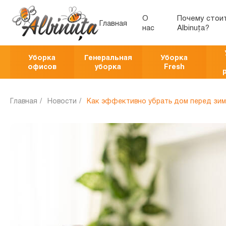
О
Почему стои
Главная
нас
Albinuța?
Уборка
Генеральная
Уборка
офисов
уборка
Fresh
Главная
Новости
Как эффективно убрать дом перед зи