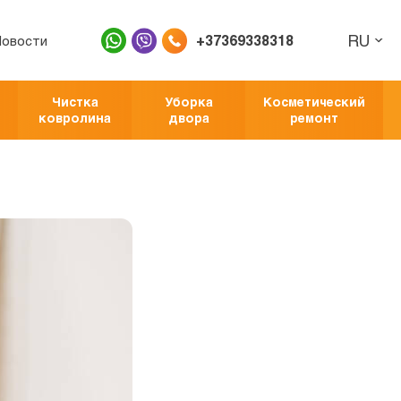
RU
+37369338318
Новости
Чистка
Уборка
Косметический
ковролина
двора
ремонт