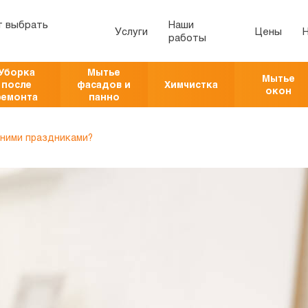
т выбрать
Наши
Услуги
Цены
работы
Уборка
Мытье
Мытье
после
фасадов и
Химчистка
окон
ремонта
панно
мними праздниками?